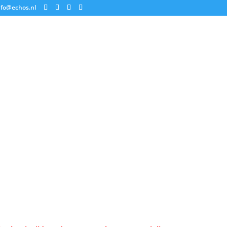
nfo@echos.nl
OME
RSCHOT