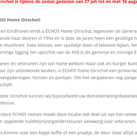
chot is tijdens de zomer gesloten van 27 juli tot en met 16 aug
OS Home Oirschot!
 en Eindhoven vindt u ECHOS Home Oirschot, tegenover de Generaa
de haar deuren in 1954 en is door de jaren heen een gezellige hu
 thuisfront. Even kletsen, een spelletje doen of televisie kijken, h
stige ligging ten opzichte van de A58 is dit gastvrije en zonnige
tairen en veteranen zijn van harte welkom maar ook als burger kunt u
oor zijn uitstekende keuken, is ECHOS home Oirschot een prima loc
r vergaderingen, feesten en partijen. Om het vergaderen nog aang
schaft.
ome Oirschot kunnen wij bijvoorbeeld uw dienstverlatingsbijeenk
efensie.
 andere ECHOS Homes maakt deze locatie ook deel uit van het netw
en opgeleide nuldelijnszorgondersteuner aanwezig voor veteranen.
s binnen voor een kopje koffie of een praatje, de deur staat altijd 