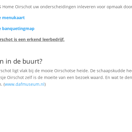
S Home Oirschot uw onderscheidingen inleveren voor opmaak doo
de menukaart
de banquetingmap
chot is een erkend leerbedrijf.
n in de buurt?
hot ligt vlak bij de mooie Oirschotse heide. De schaapskudde heef
tsje Oirschot zelf is de moeite van een bezoek waard. En wat te d
. (
www.dafmuseum.nl
)