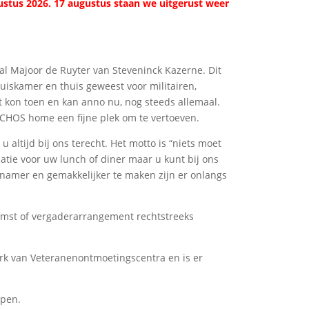
ustus 2026. 17 augustus staan we uitgerust weer
l Majoor de Ruyter van Steveninck Kazerne. Dit
iskamer en thuis geweest voor militairen,
et kon toen en kan anno nu, nog steeds allemaal.
 ECHOS home een fijne plek om te vertoeven.
 altijd bij ons terecht. Het motto is “niets moet
atie voor uw lunch of diner maar u kunt bij ons
enamer en gemakkelijker te maken zijn er onlangs
omst of vergaderarrangement rechtstreeks
erk van Veteranenontmoetingscentra en is er
open.