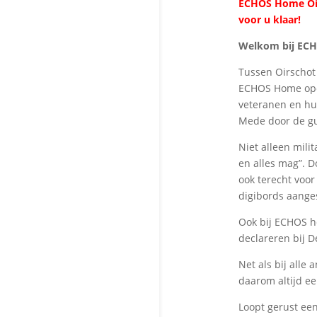
ECHOS Home Oirs
voor u klaar!
Welkom bij ECH
Tussen Oirschot
ECHOS Home open
veteranen en hun
Mede door de gun
Niet alleen mili
en alles mag”. D
ook terecht voo
digibords aange
Ook bij ECHOS h
declareren bij D
Net als bij alle
daarom altijd e
Loopt gerust een