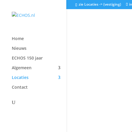
zie Locaties -> (vestiging)
i
ECHOS H
Home
Nieuws
OI
ECHOS 150 jaar
Algemeen
Locaties
Contact